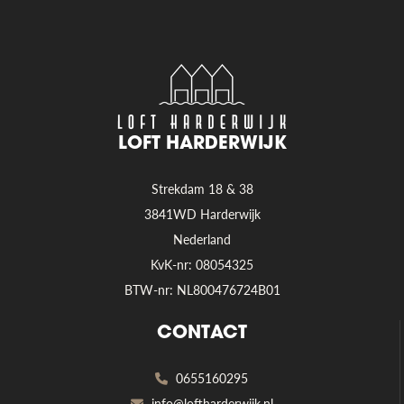
LOFT HARDERWIJK
Strekdam 18 & 38
3841WD Harderwijk
Nederland
KvK-nr: 08054325
BTW-nr: NL800476724B01
CONTACT
0655160295
info@loftharderwijk.nl